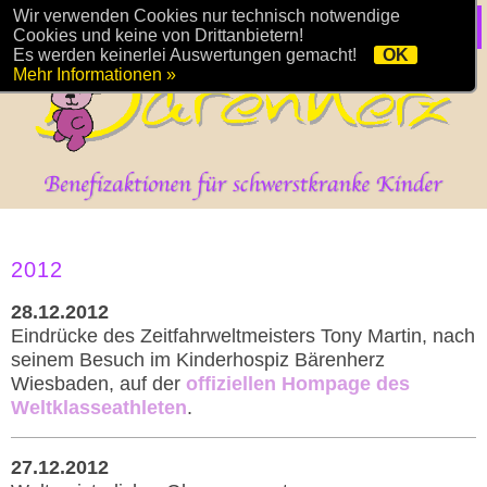
Wir verwenden Cookies nur technisch notwendige
Cookies und keine von Drittanbietern!
Es werden keinerlei Auswertungen gemacht!
OK
Mehr Informationen »
2012
28.12.2012
Eindrücke des Zeitfahrweltmeisters Tony Martin, nach
seinem Besuch im Kinderhospiz Bärenherz
Wiesbaden, auf der
offiziellen Hompage des
Weltklasseathleten
.
27.12.2012