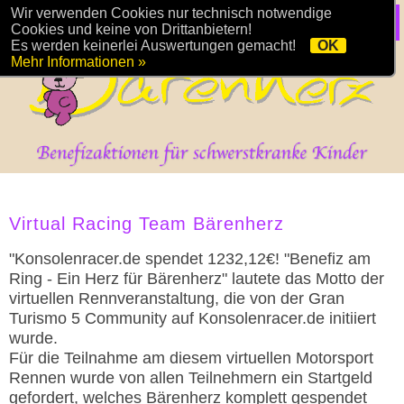
Wir verwenden Cookies nur technisch notwendige
Cookies und keine von Drittanbietern!
Es werden keinerlei Auswertungen gemacht!
OK
Mehr Informationen »
Virtual Racing Team Bärenherz
"Konsolenracer.de spendet 1232,12€! "Benefiz am
Ring - Ein Herz für Bärenherz" lautete das Motto der
virtuellen Rennveranstaltung, die von der Gran
Turismo 5 Community auf Konsolenracer.de initiiert
wurde.
Für die Teilnahme am diesem virtuellen Motorsport
Rennen wurde von allen Teilnehmern ein Startgeld
gefordert, welches Bärenherz komplett gespendet