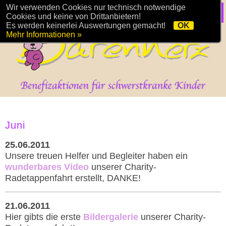
Wir verwenden Cookies nur technisch notwendige
Cookies und keine von Drittanbietern!
Es werden keinerlei Auswertungen gemacht!
OK
Mehr Informationen »
Juni
25.06.2011
Unsere treuen Helfer und Begleiter haben ein
wunderbares Video
unserer Charity-
Radetappenfahrt erstellt, DANKE!
21.06.2011
Hier gibts die erste
Bildergalerie
unserer Charity-