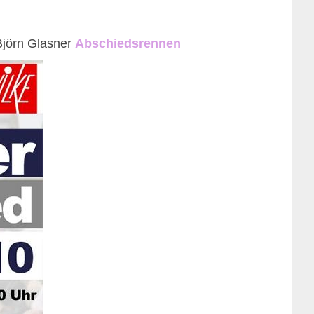
Björn Glasner
Abschiedsren
nen