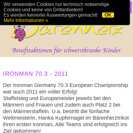
Wir verwenden Cookies nur technisch notwendige
Cookies und keine von Drittanbietern!
Es werden keinerlei Auswertungen gemacht!
OK
Mehr Informationen »
IRONMAN 70.3 - 2011
Der Ironman Germany 70.3 European Championship
war auch 2011 ein voller Erfolg!
Staffelsieg und Europameister jeweils bei den
Männern und Frauen und zudem auch Platz 2 bei
den Männerstaffeln. U.a. bestritt die fünfache
Weltmeisterin, Hanka Kupfernagel im Bärenherztrikot
ihren ersten Ironman
.
Alle Teams sind erfolgreich ins
Ziel gekommen!