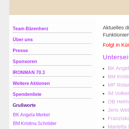
Aktuelles d
Team Bärenherz
Funktionie
Über uns
Folgt in Kür
Presse
Untersei
Sponsoren
BK Angel
IRONMAN 70.3
BM Krist
Weitere Aktionen
MP Rola
IM Volker
Spendenliste
OB Helmu
Grußworte
Jens Wei
BK Angela Merkel
Franzisk
BM Kristina Schröder
Marietta