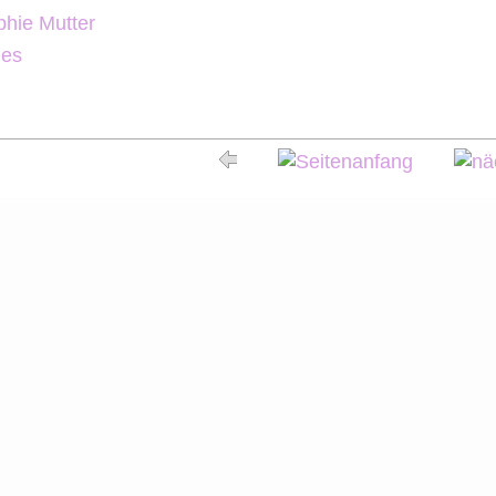
hie Mutter
nes