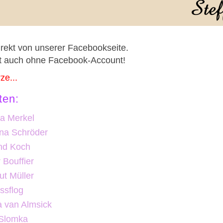
irekt von unserer Facebookseite.
rt auch ohne Facebook-Account!
ze...
ten:
a Merkel
ina Schröder
nd Koch
 Bouffier
t Müller
ssflog
a van Almsick
 Slomka