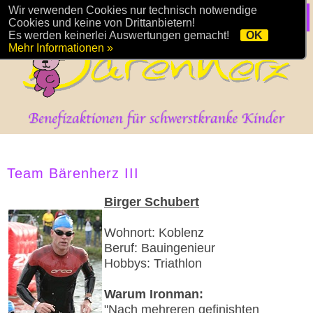
Wir verwenden Cookies nur technisch notwendige
Cookies und keine von Drittanbietern!
Es werden keinerlei Auswertungen gemacht!
OK
Mehr Informationen »
Team Bärenherz III
Birger Schubert
Wohnort: Koblenz
Beruf: Bauingenieur
Hobbys: Triathlon
Warum Ironman:
"Nach mehreren gefinishten