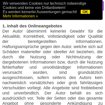
Wir verwenden Cookies nur technisch notwendige
Cookies und keine von Drittanbietern!
Es werden keinerlei Auswertungen gemacht!
OK
Mehr Informationen »
Haftungsausschuss
1. Inhalt des Onlineangebotes
Der Autor übernimmt keinerlei Gewähr für die
Aktualität, Korrektheit, Vollständigkeit oder Qualität
der bereitgestellten Informationen.
Haftungsansprüche gegen den Autor, welche sich auf
Schäden materieller oder ideeller Art beziehen, die
durch die Nutzung oder Nichtnutzung der
dargebotenen Informationen bzw. durch die Nutzung
fehlerhafter und unvollständiger Informationen
verursacht wurden, sind grundsätzlich
ausgeschlossen, sofern seitens des Autors kein
nachweislich vorsätzliches oder grob fahrlässiges
Verschulden vorliegt. Alle Angebote sind freibleibend
und unverbindlich. Der Autor behält es sich
ausdrücklich vor, Teile der Seiten oder das gesamte
Angebot ohne gesonderte Ankündigung zu