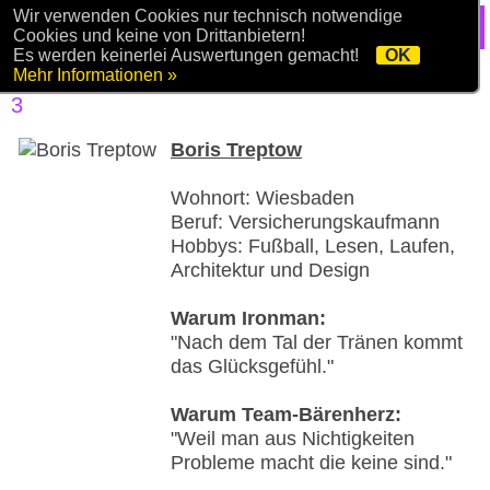
Wir verwenden Cookies nur technisch notwendige
Cookies und keine von Drittanbietern!
Es werden keinerlei Auswertungen gemacht!
OK
Mehr Informationen »
Team Bärenherz - SparkassenVersicherung
3
Boris Treptow
Wohnort: Wiesbaden
Beruf: Versicherungskaufmann
Hobbys: Fußball, Lesen, Laufen,
Architektur und Design
Warum Ironman:
"Nach dem Tal der Tränen kommt
das Glücksgefühl."
Warum Team-Bärenherz:
"Weil man aus Nichtigkeiten
Probleme macht die keine sind."