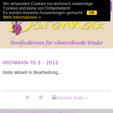
Wir verwenden Cookies nur technisch notwendige
Cookies und keine von Drittanbietern!
Es werden keinerlei Auswertungen gemacht!
OK
Mehr Informationen »
IRONMAN 70.3 - 2013
Seite aktuell in Bearbeitung...
DATENSCHUTZ
|
IMPRESSUM
|
LOGIN